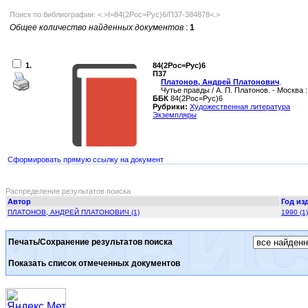
Поиск по библиографии: <.>I=84(2Рос=Рус)6/П37-384878<.>
Общее количество найденных документов
:
1
1.
84(2Рос=Рус)6
П37
Платонов, Андрей Платонович
.
Чутье правды / А. П. Платонов. - Москва : С
ББК
84(2Рос=Рус)6
Рубрики:
Художественная литература
Экземпляры
Сформировать прямую ссылку на документ
Распределение результатов поиска
Автор
Год из
ПЛАТОНОВ, АНДРЕЙ ПЛАТОНОВИЧ (1)
1990 (1)
Печать/Сохранение результатов поиска
Показать список отмеченных документов