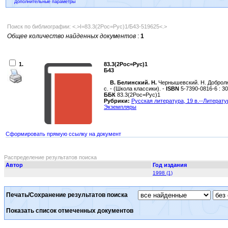
Дополнительные параметры
Поиск по библиографии: <.>I=83.3(2Рос=Рус)1/Б43-519625<.>
Общее количество найденных документов
:
1
1.
83.3(2Рос=Рус)1
Б43
В. Белинский. Н.
Чернышевский. Н. Добролюбо
с. - (Школа классики). -
ISBN
5-7390-0816-6 : 30
ББК
83.3(2Рос=Рус)1
Рубрики:
Русская литература, 19 в.--Литерату
Экземпляры
Сформировать прямую ссылку на документ
Распределение результатов поиска
Автор
Год издания
1998 (1)
Печать/Сохранение результатов поиска
Показать список отмеченных документов