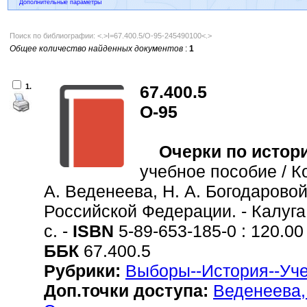
Дополнительные параметры
Поиск по библиографии: <.>I=67.400.5/О-95-245490100<.>
Общее количество найденных документов
:
1
1.
67.400.5
О-95
Очерки по истор
учебное пособие / Ко
А. Веденеева, Н. А. Богодарово
Российской Федерации. - Калуга 
с. -
ISBN
5-89-653-185-0 : 120.00
ББК
67.400.5
Рубрики:
Выборы--История--Уч
Доп.точки доступа:
Веденеева, 