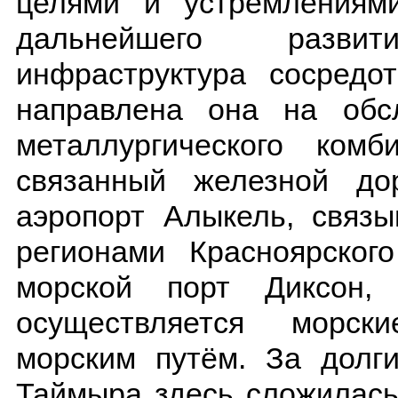
целями и устремлениям
дальнейшего разви
инфраструктура сосредо
направлена она на обсл
металлургического ком
связанный железной до
аэропорт Алыкель, связ
регионами Красноярског
морской порт Диксон,
осуществляется морск
морским путём. За долг
Таймыра здесь сложилась